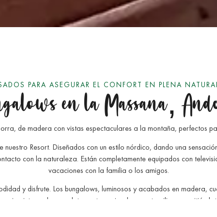
SADOS PARA ASEGURAR EL CONFORT EN PLENA NATURA
galows en la Massana, And
ra, de madera con vistas espectaculares a la montaña, perfectos par
e nuestro Resort. Diseñados con un estilo nórdico, dando una sensación
ontacto con la naturaleza. Están completamente equipados con televis
vacaciones con la familia o los amigos.
idad y disfrute. Los bungalows, luminosos y acabados en madera, cue
cocina integrada completamente equipada con utensilios, permitiéndote
cada uno, de una barbacoa, para completar una opción perfecta.