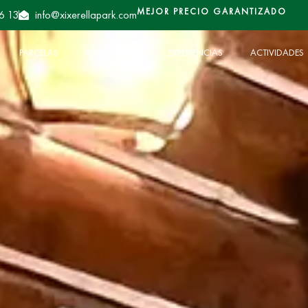
MEJOR PRECIO GARANTIZADO
6 13
info@xixerellapark.com
PARCELAS
RESTAURANTE
EXPERIENCIAS
ACTIVIDADES
PARCELAS
RESTAURANTE
EXPERIENCIAS
ACTIVIDADES