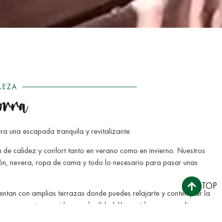
LEZA
orra
a una escapada tranquila y revitalizante.
 de calidez y confort tanto en verano como en invierno. Nuestros
ión, nevera, ropa de cama y todo lo necesario para pasar unas
TOP
ntan con amplias terrazas donde puedes relajarte y contemplar la
 preparar tus comidas con facilidad. Y por si fuera poco, disponen