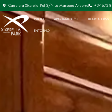
Carretera Xixerella-Pal S/N La Massana Andorra
+37 673 8
INICIO
APARTAMENTOS
BUNGALOWS
INICIO
APARTAMENTOS
BUNGALOWS
ENTORNO
ENTORNO